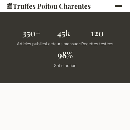
📰
Truffes Poitou Charentes
350+
45k
120
Articles publiés
Lecteurs mensuels
Recettes testées
98%
Satisfaction