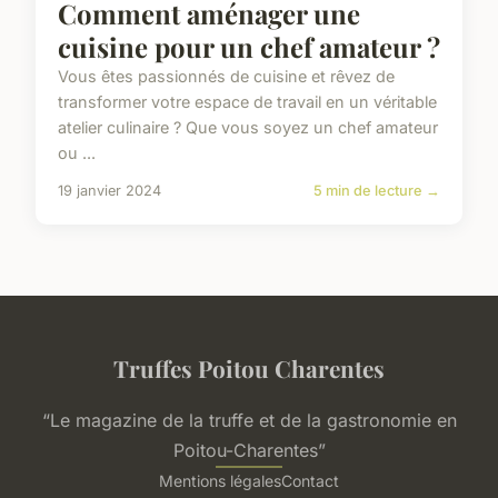
Comment aménager une
cuisine pour un chef amateur ?
Vous êtes passionnés de cuisine et rêvez de
transformer votre espace de travail en un véritable
atelier culinaire ? Que vous soyez un chef amateur
ou ...
19 janvier 2024
5 min de lecture →
Truffes Poitou Charentes
“Le magazine de la truffe et de la gastronomie en
Poitou-Charentes”
Mentions légales
Contact