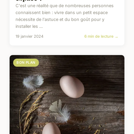
C'est une réalité que de nombreuses personnes
connaissent bien : vivre dans un petit espace
nécessite de l'astuce et du bon goût pour y
installer les ...
19 janvier 2024
6 min de lecture →
BON PLAN