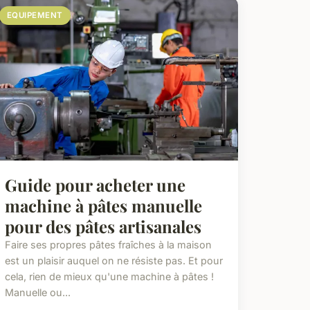
EQUIPEMENT
Guide pour acheter une
machine à pâtes manuelle
pour des pâtes artisanales
Faire ses propres pâtes fraîches à la maison
est un plaisir auquel on ne résiste pas. Et pour
cela, rien de mieux qu'une machine à pâtes !
Manuelle ou...