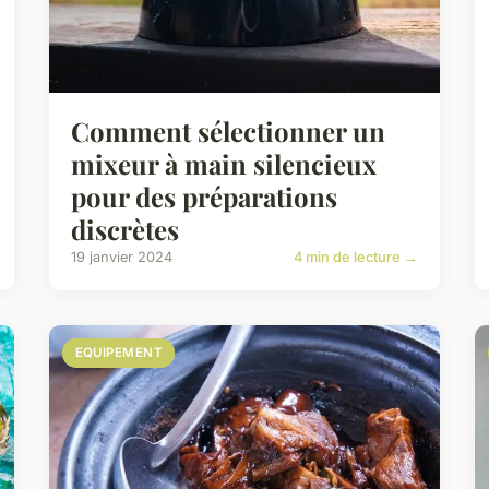
Comment sélectionner un
mixeur à main silencieux
pour des préparations
discrètes
19 janvier 2024
4 min de lecture →
EQUIPEMENT