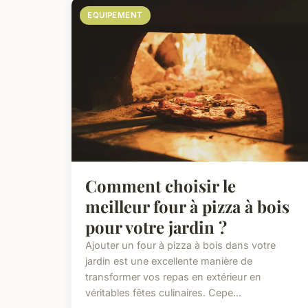
EQUIPEMENT
Comment choisir le
meilleur four à pizza à bois
pour votre jardin ?
Ajouter un four à pizza à bois dans votre
jardin est une excellente manière de
transformer vos repas en extérieur en
véritables fêtes culinaires. Cepe...