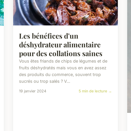
Les bénéfices d'un
déshydrateur alimentaire
pour des collations saines
Vous êtes friands de chips de légumes et de
fruits déshydratés mais vous en avez assez
des produits du commerce, souvent trop
sucrés ou trop salés ? V...
19 janvier 2024
5 min de lecture →